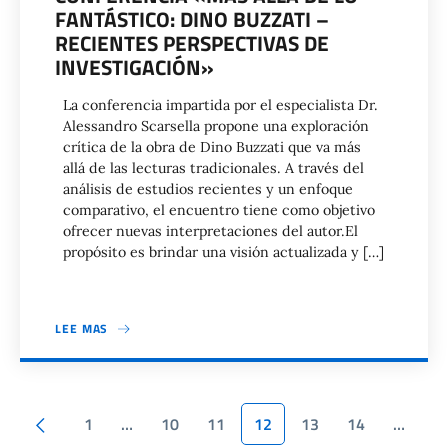
FANTÁSTICO: DINO BUZZATI –
RECIENTES PERSPECTIVAS DE
INVESTIGACIÓN»
La conferencia impartida por el especialista Dr.
Alessandro Scarsella propone una exploración
crítica de la obra de Dino Buzzati que va más
allá de las lecturas tradicionales. A través del
análisis de estudios recientes y un enfoque
comparativo, el encuentro tiene como objetivo
ofrecer nuevas interpretaciones del autor.El
propósito es brindar una visión actualizada y […]
LEE MAS
Paginación
Pagina anterior
1
…
10
11
12
13
14
…