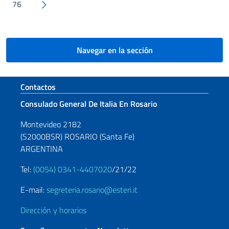
Siguiente página
76
Navegar en la sección
Sezione footer
Contactos
Consulado General De Italia En Rosario
Montevideo 2182
(S2000BSR) ROSARIO (Santa Fe)
ARGENTINA
Tel:
(0054) 0341-4407020
/21/22
E-mail:
segreteria.rosario@esteri.it
Dirección y horarios