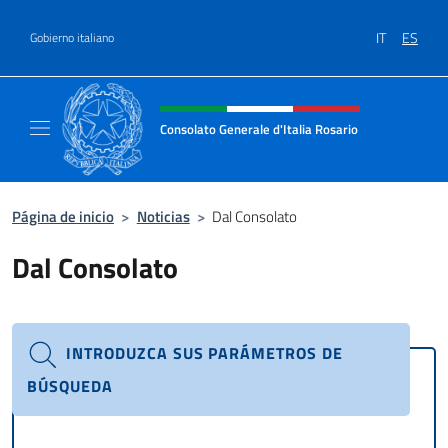
Saltar al contenido
IT
ES
Gobierno italiano
Encabezado del sitio web, redes
Consolato Generale d'Italia Rosario
Il sito ufficiale del Consolato Generale d'Ita
Página de inicio
>
Noticias
>
Dal Consolato
Dal Consolato
INTRODUZCA SUS PARÁMETROS DE
BÚSQUEDA