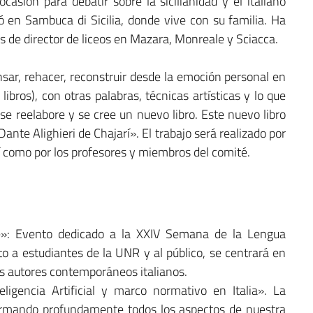
asión para debatir sobre la sicilianidad y el italiano
en Sambuca di Sicilia, donde vive con su familia. Ha
ás de director de liceos en Mazara, Monreale y Sciacca.
nsar, rehacer, reconstruir desde la emoción personal en
bros), con otras palabras, técnicas artísticas y lo que
e reelabore y se cree un nuevo libro. Este nuevo libro
ante Alighieri de Chajarí». El trabajo será realizado por
sí como por los profesores y miembros del comité.
e»: Evento dedicado a la XXIV Semana de la Lengua
to a estudiantes de la UNR y al público, se centrará en
es autores contemporáneos italianos.
igencia Artificial y marco normativo en Italia». La
nsformando profundamente todos los aspectos de nuestra