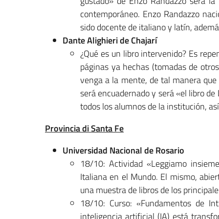
gustado» de Enzo Randazzo será la oc
contemporáneo. Enzo Randazzo nació 
sido docente de italiano y latín, adem
Dante Alighieri de Chajarí
¿Qué es un libro intervenido? Es repe
páginas ya hechas (tomadas de otros li
venga a la mente, de tal manera que s
será encuadernado y será «el libro de D
todos los alumnos de la institución, a
Provincia di Santa Fe
Universidad Nacional de Rosario
18/10: Actividad «Leggiamo insiem
Italiana en el Mundo. El mismo, abier
una muestra de libros de los principal
18/10: Curso: «Fundamentos de Intel
inteligencia artificial (IA) está tra