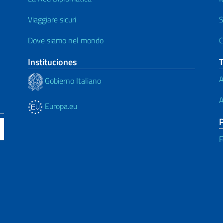
Viaggiare sicuri
S
Dove siamo nel mondo
C
Instituciones
A
Gobierno Italiano
A
Europa.eu
F