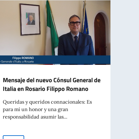
Mensaje del nuevo Cónsul General de
NUE
Italia en Rosario Filippo Romano
ITAL
Queridas y queridos connacionales: Es
Se in
para mí un honor y una gran
númer
responsabilidad asumir las...
(Nro. 1