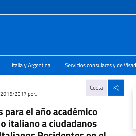
 redes sociales y menú
ale d'Italia Rosario
Italia y Argentina
Servicios consulares y de Visa
Compa
Cuota
o 2016/2017 por...
s para el año académico
o italiano a ciudadanos
Italianos Residentes en el