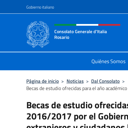
Saltar al contenido
Gobierno italiano
Encabezado del sitio web,
Consolato Generale d'Italia
Rosario
Il sito ufficiale del Consolato Gener
Quiénes Somos
Página de inicio
>
Noticias
>
Dal Consolato
>
Becas de estudio ofrecidas para el año académic
Becas de estudio ofrecida
2016/2017 por el Gobiern
extranjeros y ciudadanos 