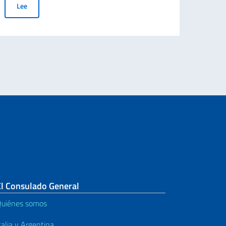
Mensaje del nuevo Cónsul General de Italia en Rosario Filippo R
Lee
Le
 las CIE emitidas a favor de ciudadanos mayores de 70 años
El Consulado General
uiénes somos
talia y Argentina