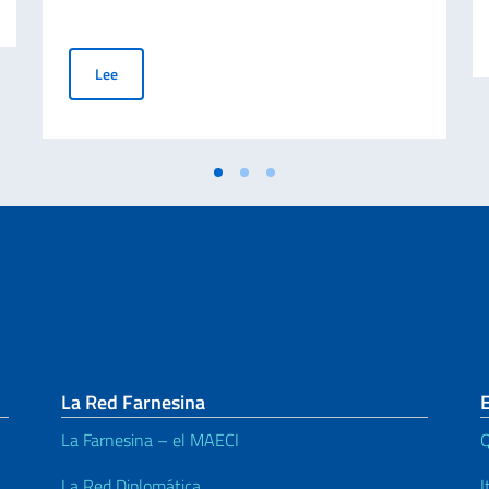
Carte di Identità Elettroniche (CIE). Validez ilimitada de
Lee
La Red Farnesina
La Farnesina – el MAECI
Q
La Red Diplomática
I