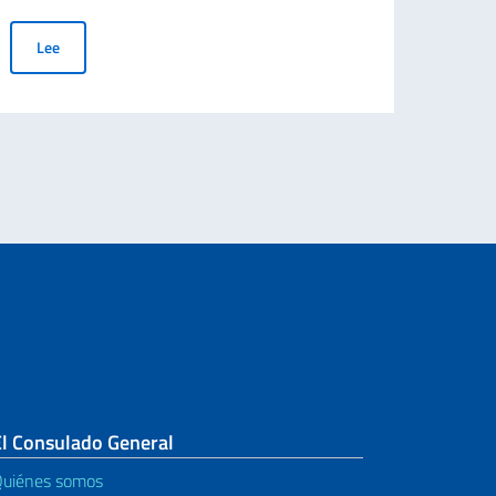
Mensaje del nuevo Cónsul General de Italia en Rosario Filippo R
Lee
Le
 las CIE emitidas a favor de ciudadanos mayores de 70 años
El Consulado General
uiénes somos