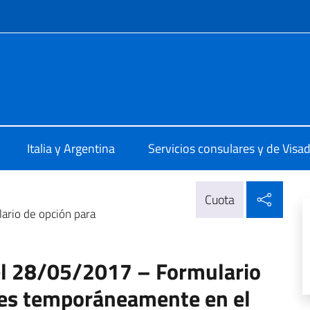
 redes sociales y menú
ale d'Italia Rosario
Italia y Argentina
Servicios consulares y de Visa
Compa
Cuota
rio de opción para
l 28/05/2017 – Formulario
ores temporáneamente en el