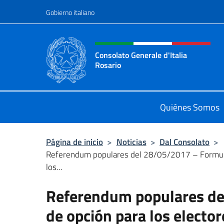
Saltar al contenido
Gobierno italiano
Encabezado del sitio web,
Consolato Generale d'Italia
Rosario
Il sito ufficiale del Consolato Gener
Quiénes Somos
Página de inicio
>
Noticias
>
Dal Consolato
>
Referendum populares del 28/05/2017 – Formula
los...
Referendum populares de
de opción para los elect