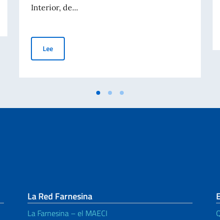
Interior, de...
Carte di Identità Elettroniche (CIE). Validez ilimitada de
Lee
La Red Farnesina
La Farnesina – el MAECI
Q