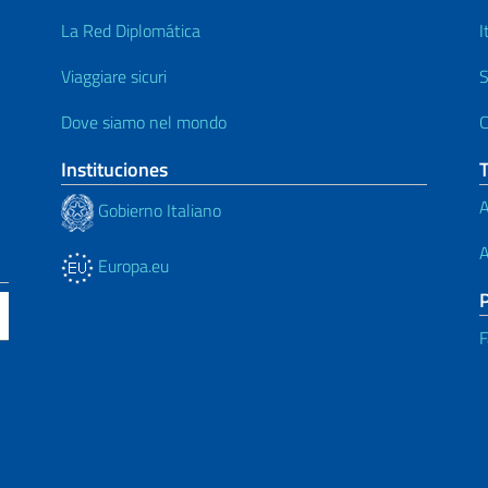
La Red Diplomática
I
Viaggiare sicuri
S
Dove siamo nel mondo
C
Instituciones
A
Gobierno Italiano
A
Europa.eu
F