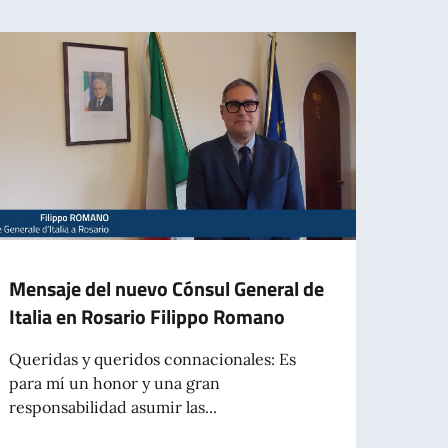
Mensaje del nuevo Cónsul General de
NUE
Italia en Rosario Filippo Romano
ITAL
Queridas y queridos connacionales: Es
Se in
para mí un honor y una gran
númer
responsabilidad asumir las...
(Nro. 1