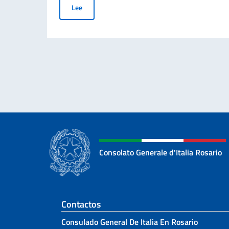
Verdi, el músico que conmueve
Lee
Consolato Generale d'Italia Rosario
Sezione footer
Contactos
Consulado General De Italia En Rosario