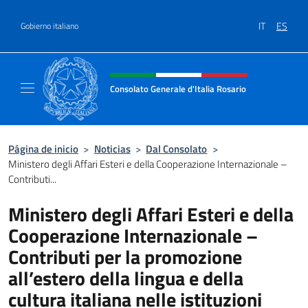
Saltar al contenido
IT
ES
Gobierno italiano
Encabezado del sitio web, redes
Consolato Generale d'Italia Rosario
Il sito ufficiale del Consolato Generale d'Ita
Página de inicio
>
Noticias
>
Dal Consolato
>
Ministero degli Affari Esteri e della Cooperazione Internazionale –
Contributi...
Ministero degli Affari Esteri e della
Cooperazione Internazionale –
Contributi per la promozione
all’estero della lingua e della
cultura italiana nelle istituzioni