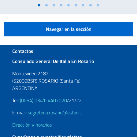
Navegar en la sección
Sezione footer
Contactos
Consulado General De Italia En Rosario
Montevideo 2182
(S2000BSR) ROSARIO (Santa Fe)
ARGENTINA
Tel:
(0054) 0341-4407020
/21/22
E-mail:
segreteria.rosario@esteri.it
Dirección y horarios