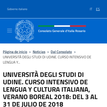
Saltar al contenido
IT
ES
Gobierno italiano
Encabezado del sitio web, redes
Consolato Generale d'Italia Rosario
Il sito ufficiale del Consolato Generale d'Ita
Página de inicio
>
Noticias
>
Dal Consolato
>
UNIVERSITÀ DEGLI STUDI DI UDINE. CURSO INTENSIVO DE
LENGUA Y...
UNIVERSITÀ DEGLI STUDI DI
UDINE. CURSO INTENSIVO DE
LENGUA Y CULTURA ITALIANA,
VERANO BOREAL 2018: DEL 3 AL
31 DE JULIO DE 2018