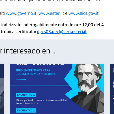
siti
www.governo.it
,
www.esteri.it
e
www.aics.gov.it
.
indirizzate inderogabilmente entro le ore 12,00 del 4
tronica certificata:
dgcs03.pec@cert.esteri.it
.
interesado en ..