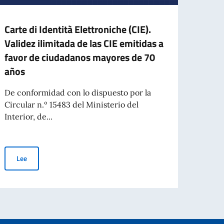
Carte di Identità Elettroniche (CIE).
Mens
Validez ilimitada de las CIE emitidas a
Itali
favor de ciudadanos mayores de 70
Queri
años
para 
respon
De conformidad con lo dispuesto por la
Circular n.º 15483 del Ministerio del
Interior, de...
Le
Carte di Identità Elettroniche (CIE). Validez ilimitada de las CIE 
Lee