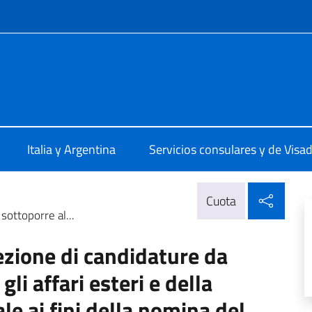
 redes sociales y menú
ale d'Italia Rosario
Italia y Argentina
Servicios consulares y de Visa
Compa
Cuota
sottoporre al...
ezione di candidature da
li affari esteri e della
e ai fini della nomina del