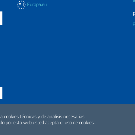
A
Europa.eu
F
ne di accessibilità
a cookies técnicas y de análisis necesarias.
2026 Derechos de 
o por esta web usted acepta el uso de cookies.
Internacional