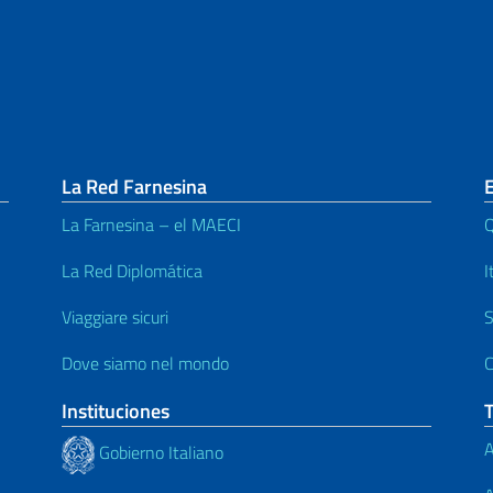
La Red Farnesina
La Farnesina – el MAECI
Q
La Red Diplomática
I
Viaggiare sicuri
S
Dove siamo nel mondo
C
Instituciones
A
Gobierno Italiano