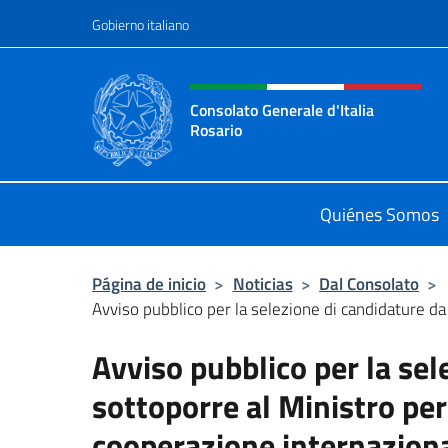
Saltar al contenido
Gobierno italiano
Encabezado del sitio web,
Consolato Generale d'Italia
Rosario
Il sito ufficiale del Consolato Gener
Quiénes Somos
Página de inicio
>
Noticias
>
Dal Consolato
>
Avviso pubblico per la selezione di candidature da 
Avviso pubblico per la sel
sottoporre al Ministro per g
cooperazione internazional