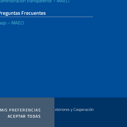
dministración transparente – MAECI
Preguntas Frecuentes
aqs – MAECI
Autor Ministerio de Relaciones Exteriores y Cooperación
COOKIES
MIS PREFERENCIAS
I COOKIES
ACEPTAR TODAS