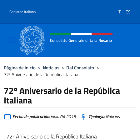
Saltar al contenido
IT
ES
Gobierno italiano
Encabezado del sitio web, redes
Consolato Generale d'Italia Rosario
Il sito ufficiale del Consolato Generale d'Ita
Página de inicio
>
Noticias
>
Dal Consolato
>
72º Aniversario de la República Italiana
72º Aniversario de la República
Italiana
Fecha de publicación:
junio 04 2018
Tipología:
Noticias
72º Aniversario de la República Italiana