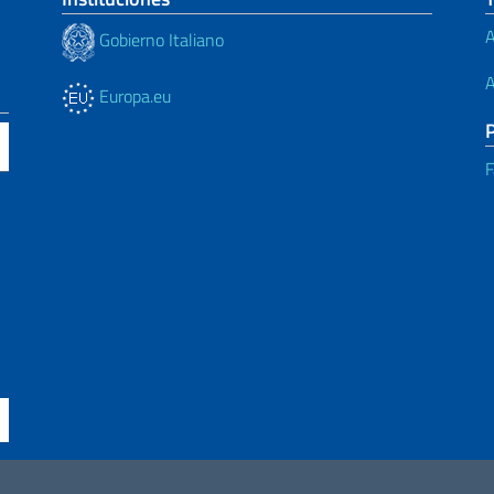
A
Gobierno Italiano
A
Europa.eu
F