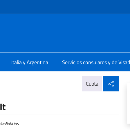
 redes sociales y menú
ale d'Italia Rosario
Italia y Argentina
Servicios consulares y de Visa
Compa
Cuota
It
ía:
Noticias