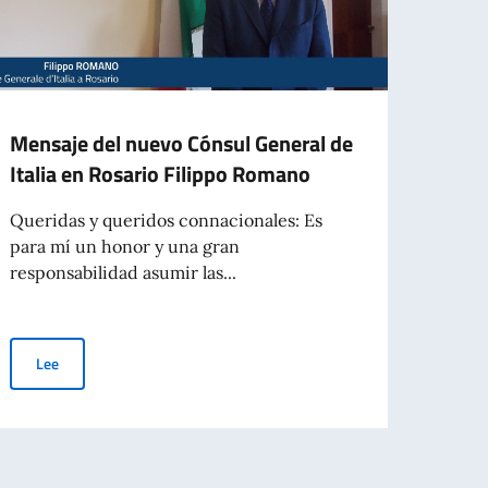
Mensaje del nuevo Cónsul General de
NUE
Italia en Rosario Filippo Romano
ITAL
Queridas y queridos connacionales: Es
Se in
para mí un honor y una gran
númer
responsabilidad asumir las...
(Nro. 1
Mensaje del nuevo Cónsul General de Italia en Rosario Filippo R
Lee
Le
 las CIE emitidas a favor de ciudadanos mayores de 70 años