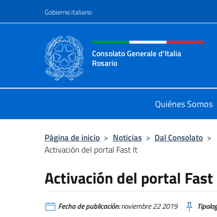
Saltar al contenido
Gobierno italiano
Encabezado del sitio web,
Consolato Generale d'Italia
Rosario
Il sito ufficiale del Consolato Gener
Quiénes Somos
Página de inicio
>
Noticias
>
Dal Consolato
>
Activación del portal Fast It
Activación del portal Fast 
Fecha de publicación:
noviembre 22 2019
Tipolog