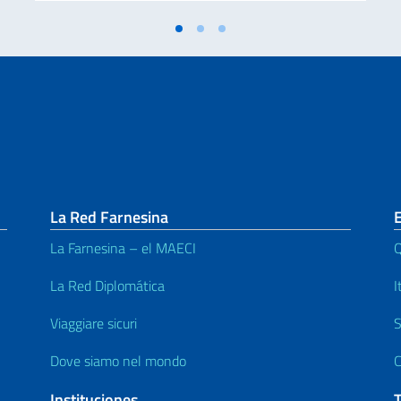
La Red Farnesina
La Farnesina – el MAECI
Q
La Red Diplomática
I
Viaggiare sicuri
S
Dove siamo nel mondo
C
Instituciones