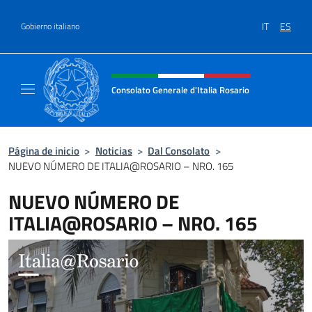
Saltar al contenido
IT
ES
Gobierno italiano
Encabezado del sitio web, redes
Consolato Generale d'Italia Rosario
Il sito ufficiale del Consolato Generale d'Ita
Página de inicio
>
Noticias
>
Dal Consolato
>
NUEVO NÚMERO DE ITALIA@ROSARIO – NRO. 165
NUEVO NÚMERO DE
ITALIA@ROSARIO – NRO. 165