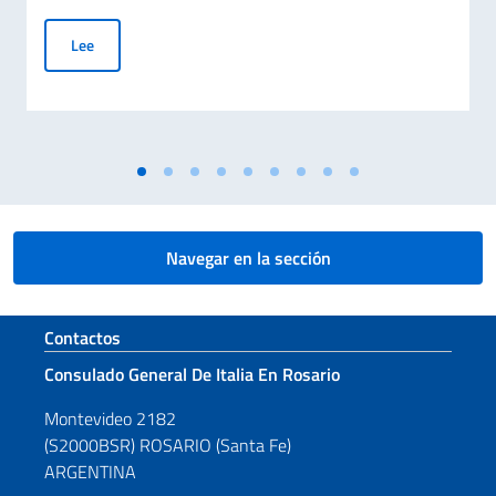
Día Nacional del Sacrificio del Trabajo Italiano en el Mundo –
Lee
Navegar en la sección
Sezione footer
Contactos
Consulado General De Italia En Rosario
Montevideo 2182
(S2000BSR) ROSARIO (Santa Fe)
ARGENTINA