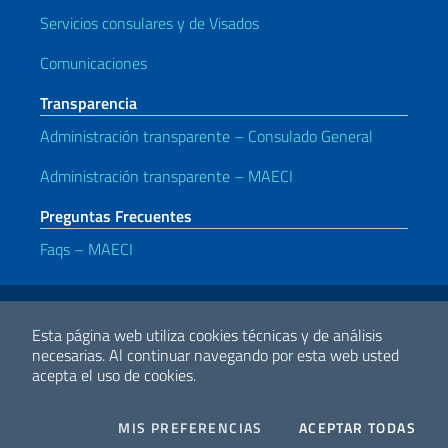
Servicios consulares y de Visados
Comunicaciones
Transparencia
Administración transparente – Consulado General
Administración transparente – MAECI
Preguntas Frecuentes
Faqs – MAECI
Enlaces útiles
Note legali
Privacy e cookie policy
Dichiarazione di accessibilità
Esta página web utiliza cookies técnicas y de análisis
necesarias.
Al continuar navegando por esta web usted
acepta el uso de cookies.
2026 Derechos de Autor Ministerio de Relaciones Exteriores y
Cooperación Internacional
COOKIES
I CO
MIS PREFERENCIAS
ACEPTAR TODAS
Facebook
Twitter
Whatsapp