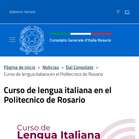
Saltar al contenido
IT
ES
Gobierno italiano
Encabezado del sitio web, redes
Consolato Generale d'Italia Rosario
Il sito ufficiale del Consolato Generale d'Ita
Página de inicio
>
Noticias
>
Dal Consolato
>
Curso de lengua italiana en el Politecnico de Rosario
Curso de lengua italiana en el
Politecnico de Rosario