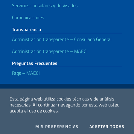
Servicios consulares y de Visados
Comunicaciones
Transparencia
Administración transparente – Consulado General
Administración transparente – MAECI
Preguntas Frecuentes
Faqs – MAECI
Enlaces útiles
Note legali
Privacy e cookie policy
Dichiarazione di accessibilità
Esta página web utiliza cookies técnicas y de análisis
necesarias.
Al continuar navegando por esta web usted
acepta el uso de cookies.
2026 Derechos de Autor Ministerio de Relaciones Exteriores y
Cooperación Internacional
COOKIES
I CO
MIS PREFERENCIAS
ACEPTAR TODAS
Facebook
Twitter
Whatsapp