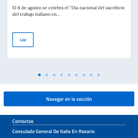
El 8 de agosto se celebra el “Día nacional del sacrificio
del trabajo italiano en...
Día Nacional del Sacrificio del Trabajo Italiano en el Mundo –
Lee
Navegar en la sección
Sezione footer
Contactos
Consulado General De Italia En Rosario