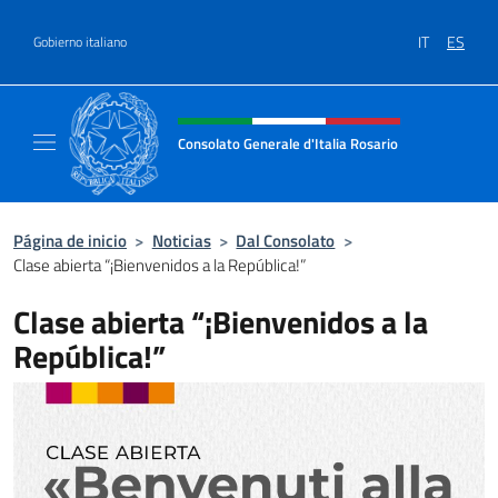
Saltar al contenido
IT
ES
Gobierno italiano
Encabezado del sitio web, redes
Consolato Generale d'Italia Rosario
Il sito ufficiale del Consolato Generale d'Ita
Página de inicio
>
Noticias
>
Dal Consolato
>
Clase abierta “¡Bienvenidos a la República!”
Clase abierta “¡Bienvenidos a la
República!”