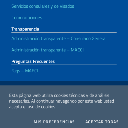
Servicios consulares y de Visados
Comunicaciones
Transparencia
Administración transparente – Consulado General
Administración transparente – MAECI
Preguntas Frecuentes
Faqs – MAECI
Enlaces útiles
Note legali
Privacy e cookie policy
Dichiarazione di accessibilità
Esta página web utiliza cookies técnicas y de análisis
necesarias.
Al continuar navegando por esta web usted
acepta el uso de cookies.
2026 Derechos de Autor Ministerio de Relaciones Exteriores y
Cooperación Internacional
COOKIES
I CO
MIS PREFERENCIAS
ACEPTAR TODAS
Facebook
Twitter
Whatsapp