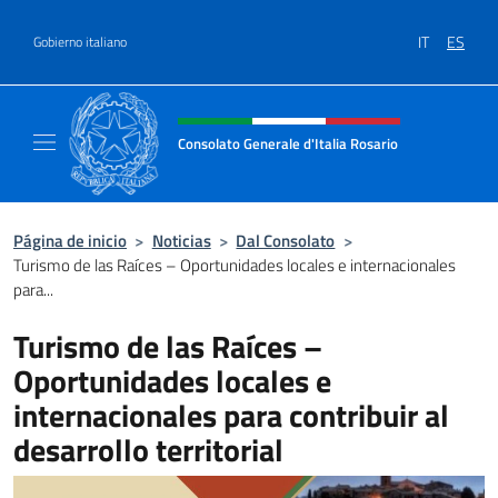
Saltar al contenido
IT
ES
Gobierno italiano
Encabezado del sitio web, redes
Consolato Generale d'Italia Rosario
Il sito ufficiale del Consolato Generale d'Ita
Página de inicio
>
Noticias
>
Dal Consolato
>
Turismo de las Raíces – Oportunidades locales e internacionales
para...
Turismo de las Raíces –
Oportunidades locales e
internacionales para contribuir al
desarrollo territorial