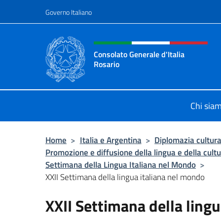
Salta al contenuto
Governo Italiano
Intestazione sito, social 
Consolato Generale d'Italia
Rosario
Il sito ufficiale del Consolato Gener
Chi sia
Home
>
Italia e Argentina
>
Diplomazia cultura
Promozione e diffusione della lingua e della cultu
Settimana della Lingua Italiana nel Mondo
>
XXII Settimana della lingua italiana nel mondo
XXII Settimana della ling