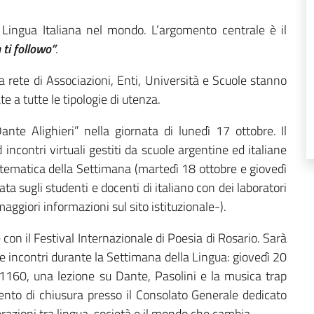
Lingua Italiana nel mondo. L’argomento centrale è il
 ti followo”
.
tta rete di Associazioni, Enti, Università e Scuole stanno
e a tutte le tipologie di utenza.
ante Alighieri” nella giornata di lunedì 17 ottobre. Il
ncontri virtuali gestiti da scuole argentine ed italiane
 tematica della Settimana (martedì 18 ottobre e giovedì
a sugli studenti e docenti di italiano con dei laboratori
maggiori informazioni sul sito istituzionale-).
on il Festival Internazionale di Poesia di Rosario. Sarà
e incontri durante la Settimana della Lingua: giovedì 20
 1160, una lezione su Dante, Pasolini e la musica trap
vento di chiusura presso il Consolato Generale dedicato
erazioni tra lingua, società e il mondo che cambia.