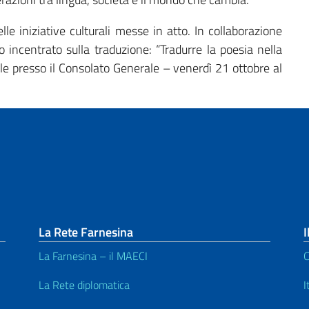
e iniziative culturali messe in atto. In collaborazione
 incentrato sulla traduzione: “Tradurre la poesia nella
iale presso il Consolato Generale – venerdì 21 ottobre al
La Rete Farnesina
I
La Farnesina – il MAECI
C
La Rete diplomatica
I