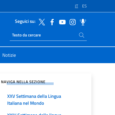
IT
ES
Seguici su:
Cerca nel sito
Ricerca sito live
Notizie
vidi sui Social Network
NAVIGA NELLA SEZIONE
XXV Settimana della Lingua
Italiana nel Mondo