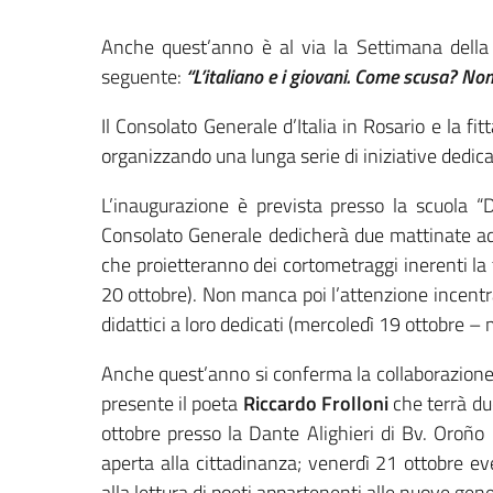
Anche quest’anno è al via la Settimana della 
seguente:
“L’italiano e i giovani. Come scusa? Non
Il Consolato Generale d’Italia in Rosario e la fi
organizzando una lunga serie di iniziative dedicat
L’inaugurazione è prevista presso la scuola “D
Consolato Generale dedicherà due mattinate ad i
che proietteranno dei cortometraggi inerenti la
20 ottobre). Non manca poi l’attenzione incentrat
didattici a loro dedicati (mercoledì 19 ottobre – 
Anche quest’anno si conferma la collaborazione c
presente il poeta
Riccardo Frolloni
che terrà du
ottobre presso la Dante Alighieri di Bv. Oroño
aperta alla cittadinanza; venerdì 21 ottobre e
alla lettura di poeti appartenenti alle nuove gen