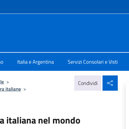
e menù
ale d'Italia Rosario
mo
Italia e Argentina
Servizi Consolari e Visti
Condi
le
>
Condividi
ra italiane
>
ua italiana nel mondo