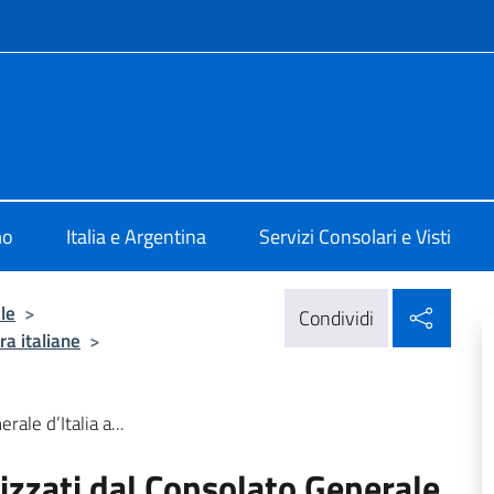
e menù
ale d'Italia Rosario
mo
Italia e Argentina
Servizi Consolari e Visti
Condi
le
>
Condividi
ra italiane
>
>
ale d’Italia a...
izzati dal Consolato Generale