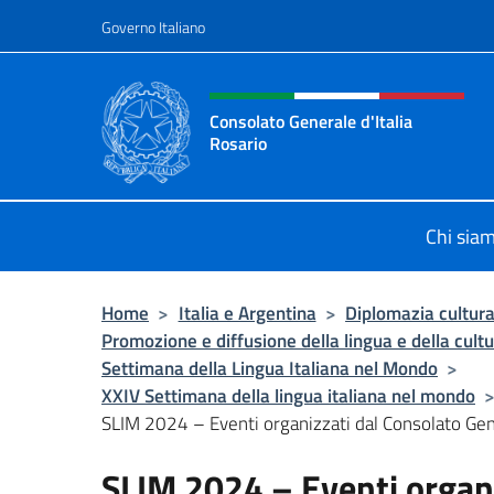
Salta al contenuto
Governo Italiano
Intestazione sito, social 
Consolato Generale d'Italia
Rosario
Il sito ufficiale del Consolato Gener
Chi sia
Home
>
Italia e Argentina
>
Diplomazia cultura
Promozione e diffusione della lingua e della cultu
Settimana della Lingua Italiana nel Mondo
>
XXIV Settimana della lingua italiana nel mondo
SLIM 2024 – Eventi organizzati dal Consolato Gener
SLIM 2024 – Eventi organ