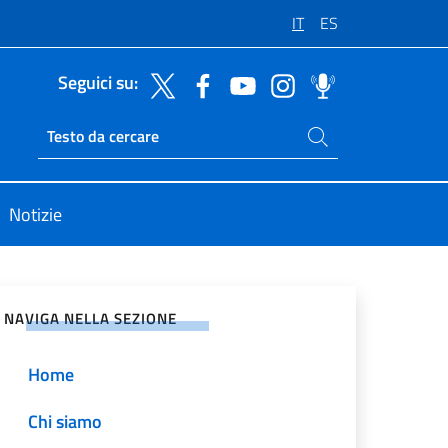
IT
ES
Seguici su:
Cerca nel sito
Ricerca sito live
Notizie
vidi sui Social Network
NAVIGA NELLA SEZIONE
Home
Chi siamo