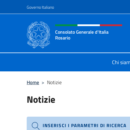
Salta al contenuto
Governo Italiano
Intestazione sito, social 
Consolato Generale d'Italia
Rosario
Il sito ufficiale del Consolato Gener
Chi sia
Home
>
Notizie
Notizie
INSERISCI I PARAMETRI DI RICERCA