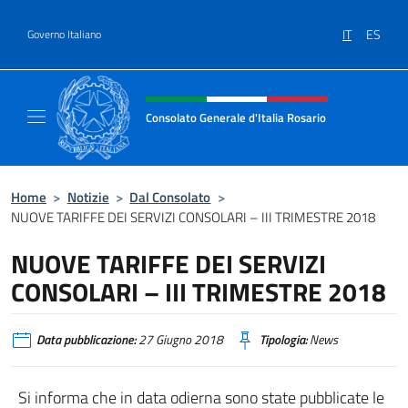
Salta al contenuto
IT
ES
Governo Italiano
Intestazione sito, social e menù
Consolato Generale d'Italia Rosario
Il sito ufficiale del Consolato Generale d'Ita
Home
>
Notizie
>
Dal Consolato
>
NUOVE TARIFFE DEI SERVIZI CONSOLARI – III TRIMESTRE 2018
NUOVE TARIFFE DEI SERVIZI
CONSOLARI – III TRIMESTRE 2018
Data pubblicazione:
27 Giugno 2018
Tipologia:
News
Si informa che in data odierna sono state pubblicate le