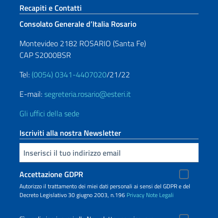
Sezione footer
Recapiti e Contatti
Consolato Generale d’Italia Rosario
Montevideo 2182 ROSARIO (Santa Fe)
CAP S2000BSR
Tel:
(0054) 0341-4407020
/21/22
E-mail:
segreteria.rosario@esteri.it
Gli uffici della sede
Iscriviti alla nostra Newsletter
Inserisci la tua email
Accettazione GDPR
Autorizzo il trattamento dei miei dati personali ai sensi del GDPR e del
Decreto Legislativo 30 giugno 2003, n.196
Privacy
Note Legali