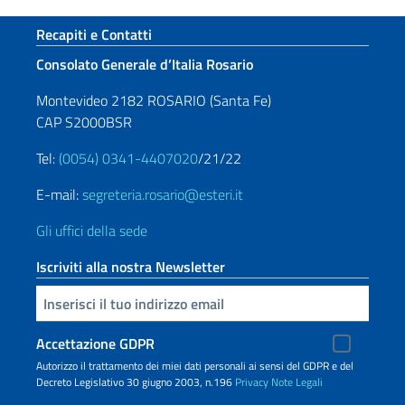
Sezione footer
Recapiti e Contatti
Consolato Generale d’Italia Rosario
Montevideo 2182 ROSARIO (Santa Fe)
CAP S2000BSR
Tel:
(0054) 0341-4407020
/21/22
E-mail:
segreteria.rosario@esteri.it
Gli uffici della sede
Iscriviti alla nostra Newsletter
Inserisci la tua email
Accettazione GDPR
Autorizzo il trattamento dei miei dati personali ai sensi del GDPR e del
Decreto Legislativo 30 giugno 2003, n.196
Privacy
Note Legali