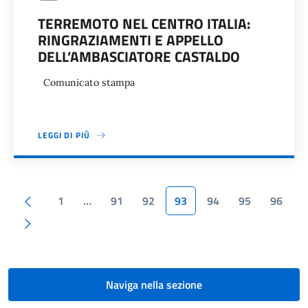
TERREMOTO NEL CENTRO ITALIA:
RINGRAZIAMENTI E APPELLO
DELL’AMBASCIATORE CASTALDO
Comunicato stampa
LEGGI DI PIÙ
Paginazione
Pagina precedente
1
…
91
92
93
94
95
96
Pagina successiva
Naviga nella sezione