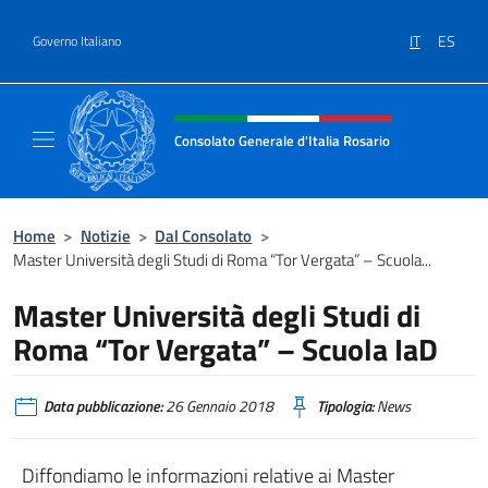
Salta al contenuto
IT
ES
Governo Italiano
Intestazione sito, social e menù
Consolato Generale d'Italia Rosario
Il sito ufficiale del Consolato Generale d'Ita
Home
>
Notizie
>
Dal Consolato
>
Master Università degli Studi di Roma “Tor Vergata” – Scuola...
Master Università degli Studi di
Roma “Tor Vergata” – Scuola IaD
Data pubblicazione:
26 Gennaio 2018
Tipologia:
News
Diffondiamo le informazioni relative ai Master