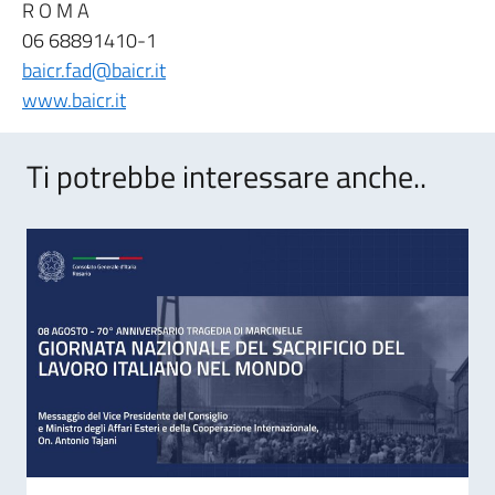
R O M A
06 68891410-1
baicr.fad@baicr.it
www.baicr.it
Ti potrebbe interessare anche..