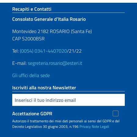
Sezione footer
Recapiti e Contatti
Consolato Generale d’Italia Rosario
Montevideo 2182 ROSARIO (Santa Fe)
CAP S2000BSR
Tel:
(0054) 0341-4407020
/21/22
E-mail:
segreteria.rosario@esteri.it
Gli uffici della sede
Iscriviti alla nostra Newsletter
Inserisci la tua email
Accettazione GDPR
Autorizzo il trattamento dei miei dati personali ai sensi del GDPR e del
Decreto Legislativo 30 giugno 2003, n.196
Privacy
Note Legali