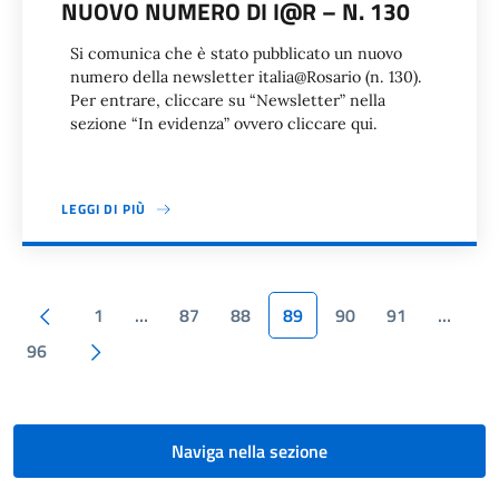
NUOVO NUMERO DI I@R – N. 130
Si comunica che è stato pubblicato un nuovo
numero della newsletter italia@Rosario (n. 130).
Per entrare, cliccare su “Newsletter” nella
sezione “In evidenza” ovvero cliccare qui.
LEGGI DI PIÙ
Paginazione
Pagina precedente
1
…
87
88
89
90
91
…
Pagina successiva
96
Naviga nella sezione