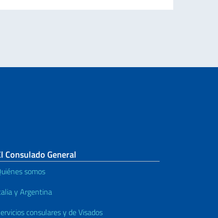
 las CIE emitidas a favor de ciudadanos mayores de 70 años
El Consulado General
uiénes somos
talia y Argentina
ervicios consulares y de Visados