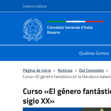
Saltar al contenido
Gobierno italiano
Encabezado del sitio web,
Consolato Generale d'Italia
Rosario
Il sito ufficiale del Consolato Gener
Quiénes Somos
Página de inicio
>
Noticias
>
Dal Consolato
>
Curso «El género fantástico en la literatura italiana
Curso «El género fantástic
siglo XX»