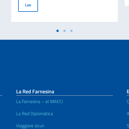
Carte di Identità Elettroniche (CIE). Validez ilimitada de
Lee
La Red Farnesina
La Farnesina – el MAECI
Q
La Red Diplomática
I
Viaggiare sicuri
S