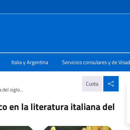
 redes sociales y menú
ale d'Italia Rosario
Italia y Argentina
Servicios consulares y de Visa
Compa
Cuota
 del siglo...
o en la literatura italiana del