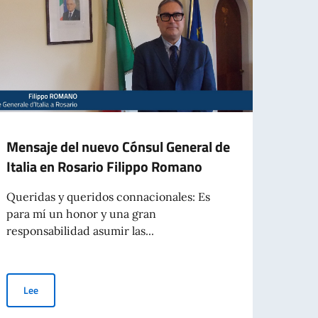
Mensaje del nuevo Cónsul General de
NUE
Italia en Rosario Filippo Romano
ITAL
Queridas y queridos connacionales: Es
Se in
para mí un honor y una gran
númer
responsabilidad asumir las...
(Nro. 1
Mensaje del nuevo Cónsul General de Italia en Rosario Filippo R
Lee
Le