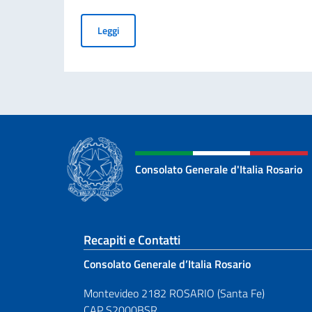
Giornata Nazionale del Sacrificio del Lavoro It
Leggi
Consolato Generale d'Italia Rosario
Sezione footer
Recapiti e Contatti
Consolato Generale d’Italia Rosario
Montevideo 2182 ROSARIO (Santa Fe)
CAP S2000BSR