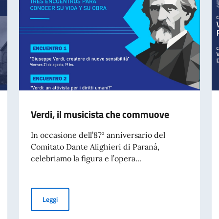
Verdi, il musicista che commuove
In occasione dell’87º anniversario del
Comitato Dante Alighieri di Paraná,
celebriamo la figura e l’opera...
Verdi, il musicista che commuove
Leggi