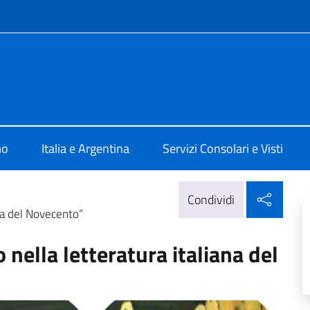
e menù
ale d'Italia Rosario
mo
Italia e Argentina
Servizi Consolari e Visti
Condi
Condividi
ana del Novecento”
 nella letteratura italiana del