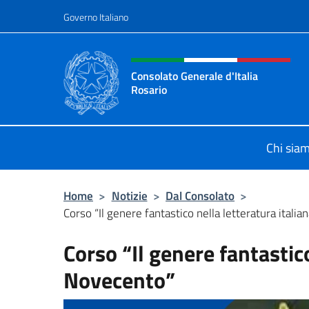
Salta al contenuto
Governo Italiano
Intestazione sito, social 
Consolato Generale d'Italia
Rosario
Il sito ufficiale del Consolato Gener
Chi sia
Home
>
Notizie
>
Dal Consolato
>
Corso “Il genere fantastico nella letteratura itali
Corso “Il genere fantastico
Novecento”