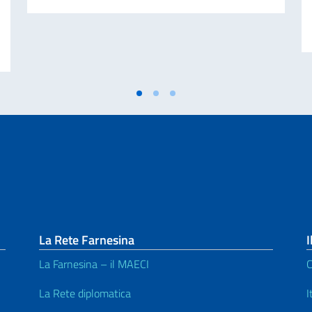
aliano nel Mondo – 70° anniversario della tragedia di Marcinelle
La Rete Farnesina
I
La Farnesina – il MAECI
C
La Rete diplomatica
I