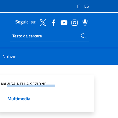
IT
ES
Seguici su:
Cerca nel sito
Ricerca sito live
Notizie
vidi sui Social Network
NAVIGA NELLA SEZIONE
Multimedia