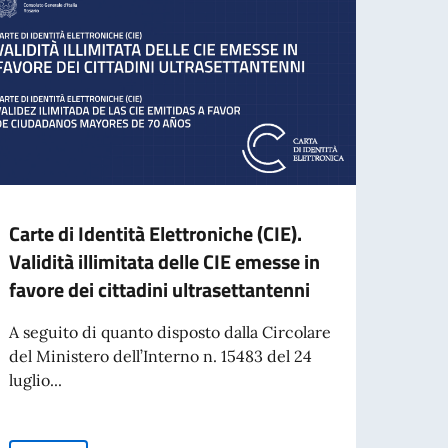
Carte di Identità Elettroniche (CIE).
Mess
Validità illimitata delle CIE emesse in
Gener
favore dei cittadini ultrasettantenni
Rom
A seguito di quanto disposto dalla Circolare
Care 
del Ministero dell’Interno n. 15483 del 24
onore
luglio...
assume