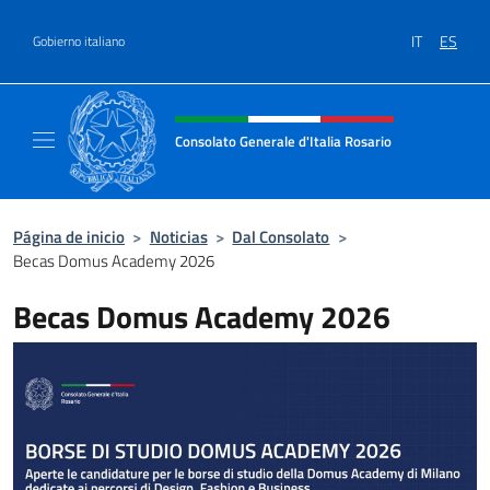
Saltar al contenido
IT
ES
Gobierno italiano
Encabezado del sitio web, redes
Consolato Generale d'Italia Rosario
Il sito ufficiale del Consolato Generale d'Ita
Página de inicio
>
Noticias
>
Dal Consolato
>
Becas Domus Academy 2026
Becas Domus Academy 2026