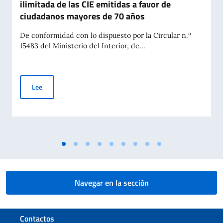
ilimitada de las CIE emitidas a favor de
ciudadanos mayores de 70 años
De conformidad con lo dispuesto por la Circular n.º
15483 del Ministerio del Interior, de...
Carte di Identità Elettroniche (CIE). Validez ilimitada de la
Lee
Navegar en la sección
Sezione footer
Contactos