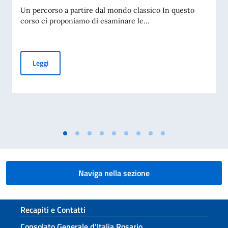
Un percorso a partire dal mondo classico In questo
corso ci proponiamo di esaminare le...
L'amicizia nella letteratura italiana contemporanea
Leggi
Naviga nella sezione
Sezione footer
Recapiti e Contatti
Consolato Generale d’Italia Rosario