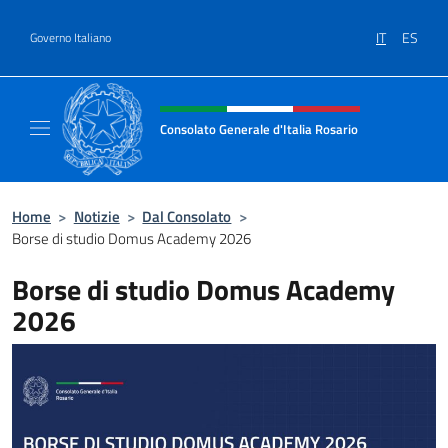
Salta al contenuto
IT
ES
Governo Italiano
Intestazione sito, social e menù
Consolato Generale d'Italia Rosario
Il sito ufficiale del Consolato Generale d'Ita
Home
>
Notizie
>
Dal Consolato
>
Borse di studio Domus Academy 2026
Borse di studio Domus Academy
2026