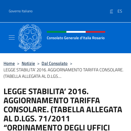
Salta al contenuto
IT
ES
Governo Italiano
Intestazione sito, social e menù
Consolato Generale d'Italia Rosario
Il sito ufficiale del Consolato Generale d'Ita
Home
>
Notizie
>
Dal Consolato
>
LEGGE STABILITA’ 2016. AGGIORNAMENTO TARIFFA CONSOLARE.
(TABELLA ALLEGATA AL D.LGS....
LEGGE STABILITA’ 2016.
AGGIORNAMENTO TARIFFA
CONSOLARE. (TABELLA ALLEGATA
AL D.LGS. 71/2011
“ORDINAMENTO DEGLI UFFICI