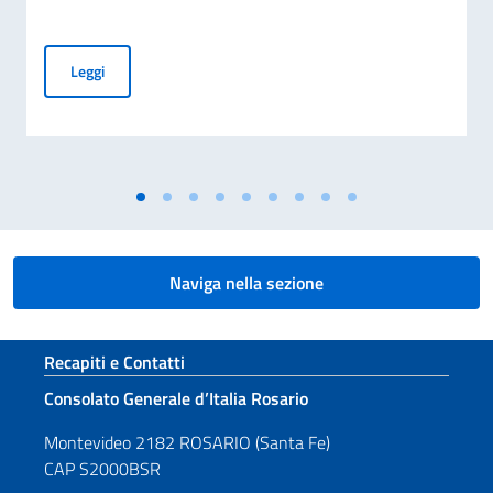
Carte di Identità Elettroniche (CIE). Validità illimitata delle
Leggi
Naviga nella sezione
Sezione footer
Recapiti e Contatti
Consolato Generale d’Italia Rosario
Montevideo 2182 ROSARIO (Santa Fe)
CAP S2000BSR