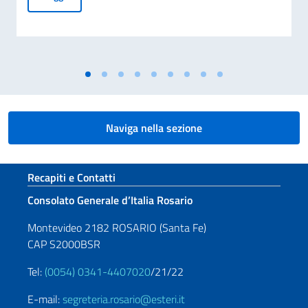
Naviga nella sezione
Sezione footer
Recapiti e Contatti
Consolato Generale d’Italia Rosario
Montevideo 2182 ROSARIO (Santa Fe)
CAP S2000BSR
Tel:
(0054) 0341-4407020
/21/22
E-mail:
segreteria.rosario@esteri.it