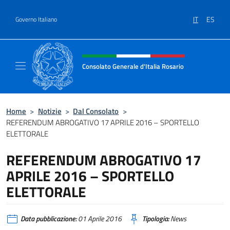
Salta al contenuto
IT
ES
Governo Italiano
Intestazione sito, social e menù
Consolato Generale d'Italia Rosario
Il sito ufficiale del Consolato Generale d'Ita
Home
>
Notizie
>
Dal Consolato
>
REFERENDUM ABROGATIVO 17 APRILE 2016 – SPORTELLO
ELETTORALE
REFERENDUM ABROGATIVO 17
APRILE 2016 – SPORTELLO
ELETTORALE
Data pubblicazione:
01 Aprile 2016
Tipologia:
News