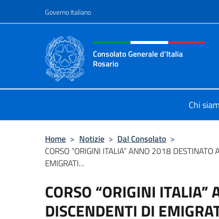
Salta al contenuto
Governo Italiano
Intestazione sito, social 
Consolato Generale d'Italia
Rosario
Il sito ufficiale del Consolato Gener
Chi sia
Home
>
Notizie
>
Dal Consolato
>
CORSO “ORIGINI ITALIA” ANNO 2018 DESTINATO 
EMIGRATI...
CORSO “ORIGINI ITALIA”
DISCENDENTI DI EMIGRAT