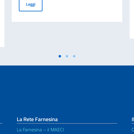
Verdi, il musicista che commuove
Leggi
aliano nel Mondo – 70° anniversario della tragedia di Marcinelle
La Rete Farnesina
I
La Farnesina – il MAECI
C