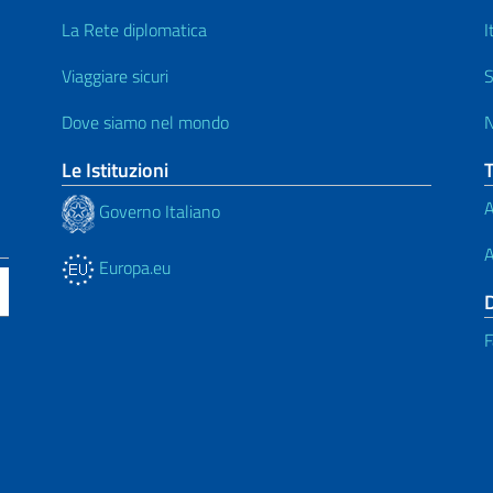
La Rete diplomatica
I
Viaggiare sicuri
S
Dove siamo nel mondo
N
Le Istituzioni
A
Governo Italiano
A
Europa.eu
F