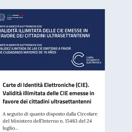
Carte di Identità Elettroniche (CIE).
Mess
Validità illimitata delle CIE emesse in
Gener
favore dei cittadini ultrasettantenni
Rom
A seguito di quanto disposto dalla Circolare
Care 
del Ministero dell’Interno n. 15483 del 24
onore
luglio...
assume