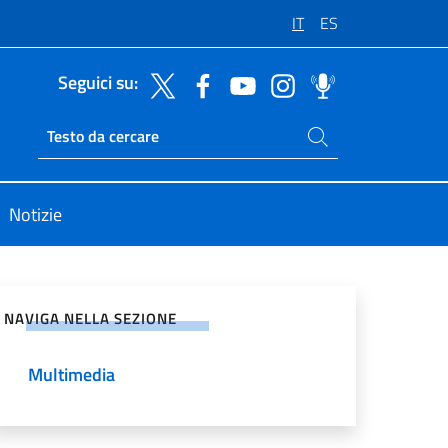
IT
ES
Seguici su:
Cerca nel sito
Ricerca sito live
Notizie
vidi sui Social Network
NAVIGA NELLA SEZIONE
Multimedia