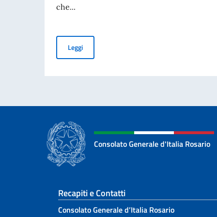
che...
Giornata Nazionale del Sacrificio del Lavoro It
Leggi
Consolato Generale d'Italia Rosario
Sezione footer
Recapiti e Contatti
Consolato Generale d’Italia Rosario