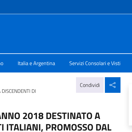
e menù
ale d'Italia Rosario
mo
Italia e Argentina
Servizi Consolari e Visti
Condi
Condividi
A DISCENDENTI DI
 ANNO 2018 DESTINATO A
I ITALIANI, PROMOSSO DAL