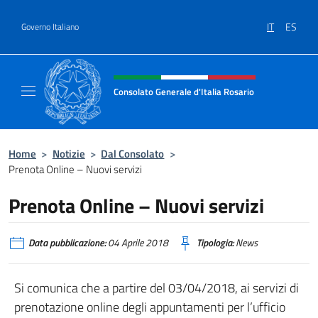
Salta al contenuto
IT
ES
Governo Italiano
Intestazione sito, social e menù
Consolato Generale d'Italia Rosario
Il sito ufficiale del Consolato Generale d'Ita
Home
>
Notizie
>
Dal Consolato
>
Prenota Online – Nuovi servizi
Prenota Online – Nuovi servizi
Data pubblicazione:
04 Aprile 2018
Tipologia:
News
Si comunica che a partire del 03/04/2018, ai servizi di
prenotazione online degli appuntamenti per l’ufficio