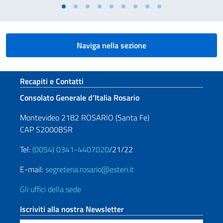
Naviga nella sezione
Sezione footer
Recapiti e Contatti
Consolato Generale d’Italia Rosario
Montevideo 2182 ROSARIO (Santa Fe)
CAP S2000BSR
Tel:
(0054) 0341-4407020
/21/22
E-mail:
segreteria.rosario@esteri.it
Gli uffici della sede
Iscriviti alla nostra Newsletter