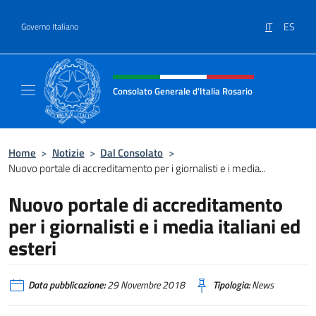
Salta al contenuto
IT
ES
Governo Italiano
Intestazione sito, social e menù
Consolato Generale d'Italia Rosario
Il sito ufficiale del Consolato Generale d'Ita
Home
>
Notizie
>
Dal Consolato
>
Nuovo portale di accreditamento per i giornalisti e i media...
Nuovo portale di accreditamento
per i giornalisti e i media italiani ed
esteri
Data pubblicazione:
29 Novembre 2018
Tipologia:
News