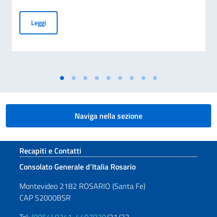
Giornata Nazionale del Sacrificio del Lavoro Italiano nel Mo
Leggi
Naviga nella sezione
Sezione footer
Recapiti e Contatti
Consolato Generale d’Italia Rosario
Montevideo 2182 ROSARIO (Santa Fe)
CAP S2000BSR