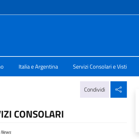
e menù
ale d'Italia Rosario
mo
Italia e Argentina
Servizi Consolari e Visti
Condi
Condividi
IZI CONSOLARI
News