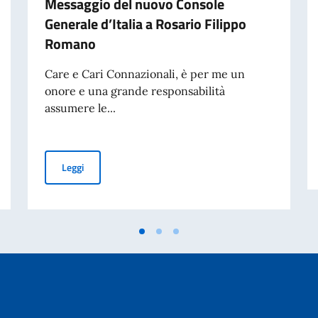
Messaggio del nuovo Console
Generale d’Italia a Rosario Filippo
Romano
Care e Cari Connazionali, è per me un
onore e una grande responsabilità
assumere le...
limitata delle CIE emesse in favore dei cittadini ultrasettantenni
Messaggio del nuovo Console Generale d’Italia a Rosar
Leggi