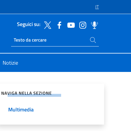
IT
Seguici su:
Cerca nel sito
Ricerca sito live
Notizie
vidi sui Social Network
NAVIGA NELLA SEZIONE
Multimedia