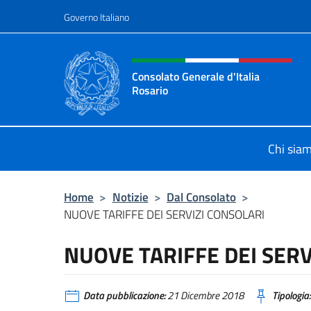
Salta al contenuto
Governo Italiano
Intestazione sito, social 
Consolato Generale d'Italia
Rosario
Il sito ufficiale del Consolato Gener
Chi sia
Home
>
Notizie
>
Dal Consolato
>
NUOVE TARIFFE DEI SERVIZI CONSOLARI
NUOVE TARIFFE DEI SERV
Data pubblicazione:
21 Dicembre 2018
Tipologia: