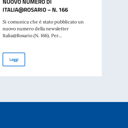
NUOVO NUMERO DI
Cors
ITALIA@ROSARIO – N. 166
TEMPO
medi
Si comunica che è stato pubblicato un
nuovo numero della newsletter
La fi
Italia@Rosario (N. 166). Per...
eserci
confin
NUOVO NUMERO DI ITALIA@ROSARIO – N. 166
Leggi
io Filippo Romano
Leg