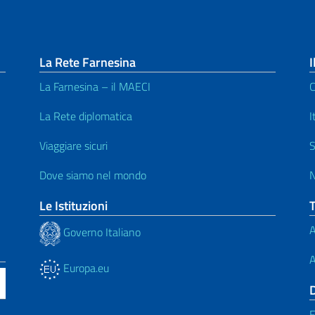
La Rete Farnesina
I
La Farnesina – il MAECI
C
La Rete diplomatica
I
Viaggiare sicuri
S
Dove siamo nel mondo
N
Le Istituzioni
A
Governo Italiano
A
Europa.eu
F