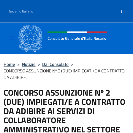
Salta al contenuto
IT
Governo Italiano
Intestazione sito, social e menù
Consolato Generale d'Italia Rosario
Il sito ufficiale del Consolato Generale d'Ita
Home
>
Notizie
>
Dal Consolato
>
CONCORSO ASSUNZIONE Nº 2 (DUE) IMPIEGATI/E A CONTRATTO
DA ADIBIRE...
CONCORSO ASSUNZIONE Nº 2
(DUE) IMPIEGATI/E A CONTRATTO
DA ADIBIRE AI SERVIZI DI
COLLABORATORE
AMMINISTRATIVO NEL SETTORE