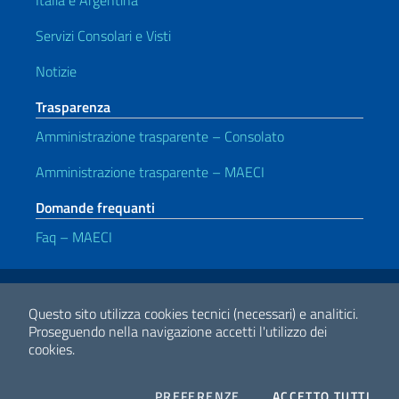
Italia e Argentina
Servizi Consolari e Visti
Notizie
Trasparenza
Amministrazione trasparente – Consolato
Amministrazione trasparente – MAECI
Domande frequanti
Faq – MAECI
Link Utili
Note legali
Privacy e cookie policy
Dichiarazione di accessibilità
Questo sito utilizza cookies tecnici (necessari) e analitici.
Proseguendo nella navigazione accetti l'utilizzo dei
cookies.
2026 Copyright Ministero degli Affari Esteri e della Cooperazione
Internazionale
COOKIES
I CO
PREFERENZE
ACCETTO TUTTI