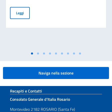
Verdi, il musicista che commuove
Leggi
Naviga nella sezione
Sezione footer
Recapiti e Contatti
Consolato Generale d’Italia Rosario
Montevideo 2182 ROSARIO (Santa Fe)