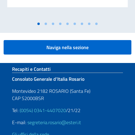
Naviga nella sezione
Sezione footer
Recapiti e Contatti
Consolato Generale d’Italia Rosario
Montevideo 2182 ROSARIO (Santa Fe)
CAP S2000BSR
Tel:
(0054) 0341-4407020
/21/22
E-mail:
segreteria.rosario@esteri.it
Gli uffici della sede