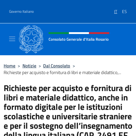
Salta al contenuto
IT
ES
Governo Italiano
Intestazione sito, social e menù
Consolato Generale d'Italia Rosario
Il sito ufficiale del Consolato Generale d'Ita
Home
>
Notizie
>
Dal Consolato
>
Richieste per acquisto e fornitura di libri e materiale didattico,...
Richieste per acquisto e fornitura di
libri e materiale didattico, anche in
formato digitale per le istituzioni
scolastiche e universitarie straniere
e per il sostegno dell’insegnamento
della lingua italiana (CAP. 2491 EF