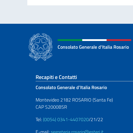
Consolato Generale d'Italia Rosario
Sezione footer
Recapiti e Contatti
Consolato Generale d’Italia Rosario
Montevideo 2182 ROSARIO (Santa Fe)
CAP S2000BSR
Tel:
(0054) 0341-4407020
/21/22
E-mail:
segreteria.rosario@esteri.it