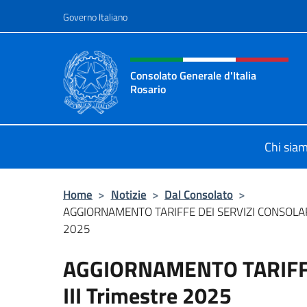
Salta al contenuto
Governo Italiano
Intestazione sito, social 
Consolato Generale d'Italia
Rosario
Il sito ufficiale del Consolato Gener
Chi sia
Home
>
Notizie
>
Dal Consolato
>
AGGIORNAMENTO TARIFFE DEI SERVIZI CONSOLARI 
2025
AGGIORNAMENTO TARIFFE
III Trimestre 2025