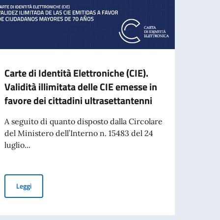
Carte di Identità Elettroniche (CIE).
Mess
Validità illimitata delle CIE emesse in
Gener
favore dei cittadini ultrasettantenni
Rom
A seguito di quanto disposto dalla Circolare
Care 
del Ministero dell’Interno n. 15483 del 24
onore
luglio...
assume
Carte di Identità Elettroniche (CIE). Validità illimitata delle CIE 
Leggi
Leg