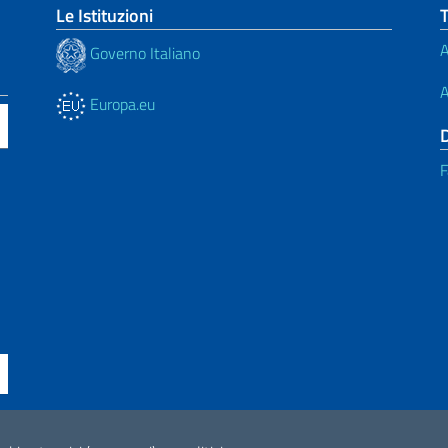
Le Istituzioni
A
Governo Italiano
A
Europa.eu
F