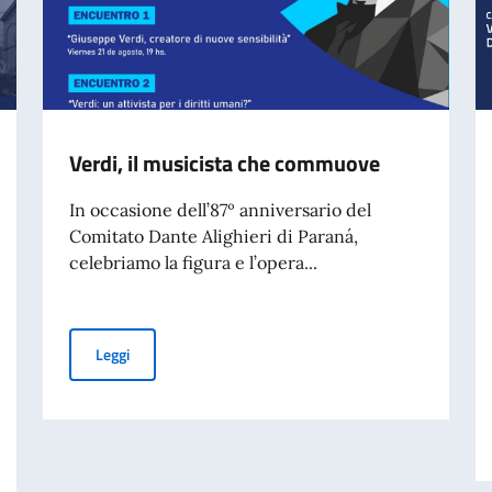
Verdi, il musicista che commuove
In occasione dell’87º anniversario del
Comitato Dante Alighieri di Paraná,
celebriamo la figura e l’opera...
Verdi, il musicista che commuove
Leggi
aliano nel Mondo – 70° anniversario della tragedia di Marcinelle