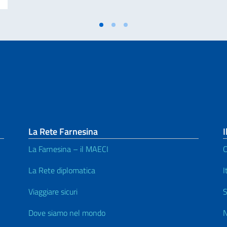
La Rete Farnesina
I
La Farnesina – il MAECI
C
La Rete diplomatica
I
Viaggiare sicuri
S
Dove siamo nel mondo
N