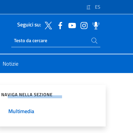
IT
ES
Seguici su:
Cerca nel sito
Ricerca sito live
Notizie
vidi sui Social Network
NAVIGA NELLA SEZIONE
Multimedia