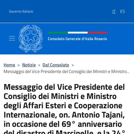
Salta al contenuto
IT
ES
Governo Italiano
Intestazione sito, social e menù
Consolato Generale d'Italia Rosario
Il sito ufficiale del Consolato Generale d'Ita
Home
>
Notizie
>
Dal Consolato
>
Messaggio del Vice Presidente del Consiglio dei Ministri e Ministro...
Messaggio del Vice Presidente del
Consiglio dei Ministri e Ministro
degli Affari Esteri e Cooperazione
Internazionale, on. Antonio Tajani,
in occasione del 69° anniversario
del disastro di Marcinelle, e la 24°