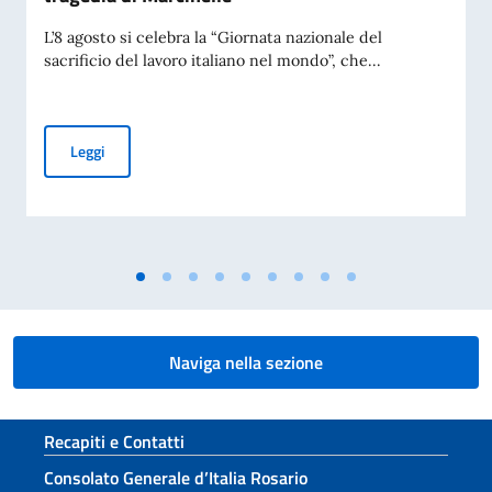
L’8 agosto si celebra la “Giornata nazionale del
sacrificio del lavoro italiano nel mondo”, che...
Giornata Nazionale del Sacrificio del Lavoro Italiano nel Mo
Leggi
Naviga nella sezione
Sezione footer
Recapiti e Contatti
Consolato Generale d’Italia Rosario