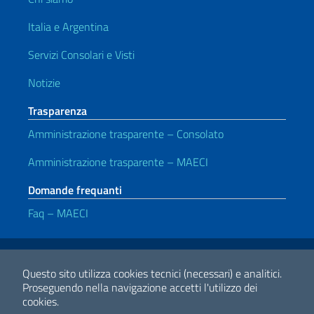
Italia e Argentina
Servizi Consolari e Visti
Notizie
Trasparenza
Amministrazione trasparente – Consolato
Amministrazione trasparente – MAECI
Domande frequanti
Faq – MAECI
Link Utili
Note legali
Privacy e cookie policy
Dichiarazione di accessibilità
Questo sito utilizza cookies tecnici (necessari) e analitici.
Proseguendo nella navigazione accetti l'utilizzo dei
cookies.