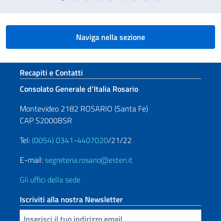
Naviga nella sezione
Sezione footer
Recapiti e Contatti
Consolato Generale d’Italia Rosario
Montevideo 2182 ROSARIO (Santa Fe)
CAP S2000BSR
Tel:
(0054) 0341-4407020
/21/22
E-mail:
segreteria.rosario@esteri.it
Gli uffici della sede
Iscriviti alla nostra Newsletter
Inserisci la tua email