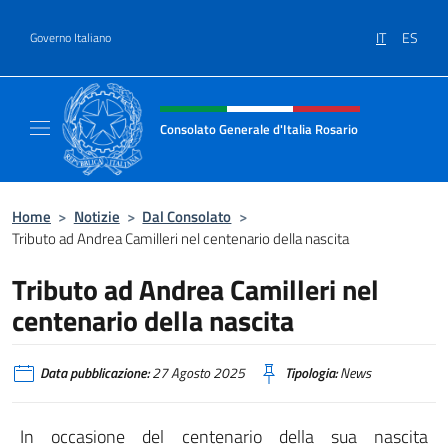
Salta al contenuto
IT
ES
Governo Italiano
Intestazione sito, social e menù
Consolato Generale d'Italia Rosario
Il sito ufficiale del Consolato Generale d'Ita
Home
>
Notizie
>
Dal Consolato
>
Tributo ad Andrea Camilleri nel centenario della nascita
Tributo ad Andrea Camilleri nel
centenario della nascita
Data pubblicazione:
27 Agosto 2025
Tipologia:
News
In occasione del centenario della sua nascita