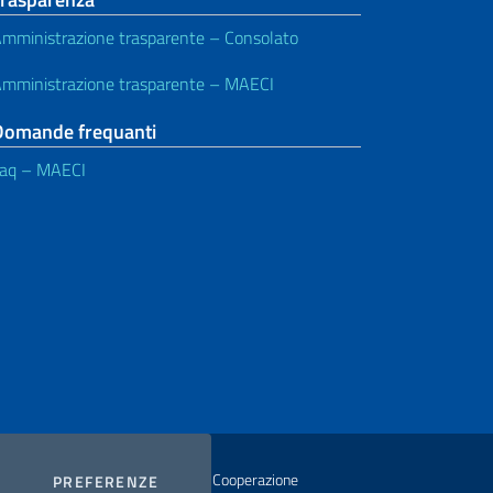
mministrazione trasparente – Consolato
mministrazione trasparente – MAECI
Domande frequanti
aq – MAECI
istero degli Affari Esteri e della Cooperazione
COOKIES
PREFERENZE