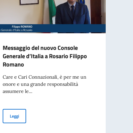
Messaggio del nuovo Console
NUO
Generale d’Italia a Rosario Filippo
ITAL
Romano
Si co
nuovo
Care e Cari Connazionali, è per me un
Italia
onore e una grande responsabilità
assumere le...
Leg
elle CIE emesse in favore dei cittadini ultrasettantenni
Messaggio del nuovo Console Generale d’Italia a Rosario Filipp
Leggi