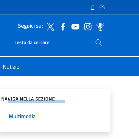
IT
ES
Seguici su:
Cerca nel sito
Ricerca sito live
Notizie
vidi sui Social Network
NAVIGA NELLA SEZIONE
Multimedia