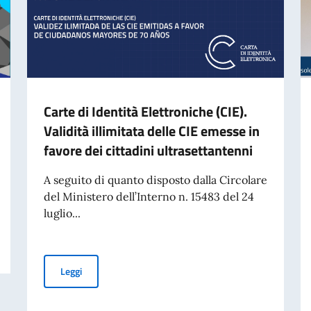
Carte di Identità Elettroniche (CIE).
Validità illimitata delle CIE emesse in
favore dei cittadini ultrasettantenni
A seguito di quanto disposto dalla Circolare
del Ministero dell’Interno n. 15483 del 24
luglio...
Carte di Identità Elettroniche (CIE). Validità illimitata d
Leggi