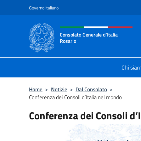
Salta al contenuto
Governo Italiano
Intestazione sito, social 
Consolato Generale d'Italia
Rosario
Il sito ufficiale del Consolato Gener
Chi sia
Home
>
Notizie
>
Dal Consolato
>
Conferenza dei Consoli d’Italia nel mondo
Conferenza dei Consoli d’