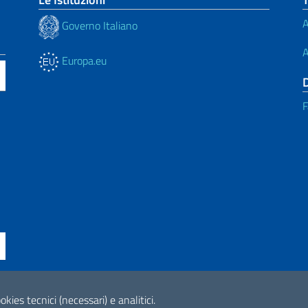
A
Governo Italiano
A
Europa.eu
F
ne di accessibilità
okies tecnici (necessari) e analitici.
2026 Copyright Min