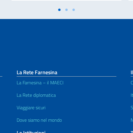
La Rete Farnesina
I
La Farnesina – il MAECI
C
La Rete diplomatica
I
Viaggiare sicuri
S
Dove siamo nel mondo
N
Le Istituzioni