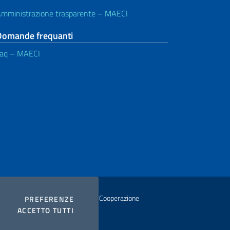
mministrazione trasparente – MAECI
Domande frequanti
aq – MAECI
istero degli Affari Esteri e della Cooperazione
COOKIES
PREFERENZE
I COOKIES
ACCETTO TUTTI