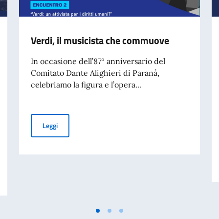
Verdi, il musicista che commuove
In occasione dell’87º anniversario del
Comitato Dante Alighieri di Paraná,
celebriamo la figura e l’opera...
Verdi, il musicista che commuove
Leggi
aliano nel Mondo – 70° anniversario della tragedia di Marcinelle