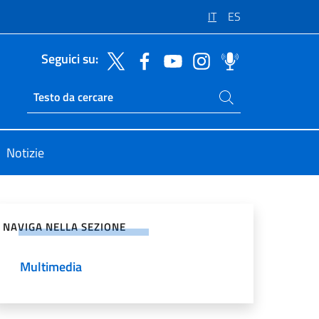
IT
ES
Seguici su:
Cerca nel sito
Ricerca sito live
Notizie
vidi sui Social Network
NAVIGA NELLA SEZIONE
Multimedia