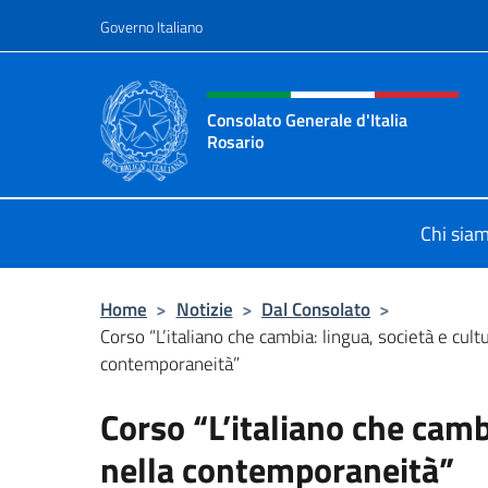
Salta al contenuto
Governo Italiano
Intestazione sito, social 
Consolato Generale d'Italia
Rosario
Il sito ufficiale del Consolato Gener
Chi sia
Home
>
Notizie
>
Dal Consolato
>
Corso “L’italiano che cambia: lingua, società e cult
contemporaneità”
Corso “L’italiano che camb
nella contemporaneità”