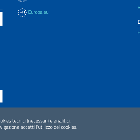
A
Europa.eu
F
okies tecnici (necessari) e analitici.
ne di accessibilità
2026 Copyright Min
gazione accetti l'utilizzo dei cookies.
Internazionale