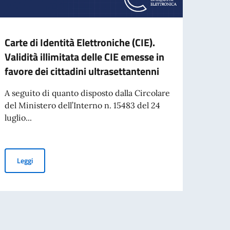
Carte di Identità Elettroniche (CIE).
Mess
Validità illimitata delle CIE emesse in
Gener
favore dei cittadini ultrasettantenni
Rom
A seguito di quanto disposto dalla Circolare
Care 
del Ministero dell’Interno n. 15483 del 24
onore
luglio...
assume
Carte di Identità Elettroniche (CIE). Validità illimitata delle CIE 
Leggi
Leg