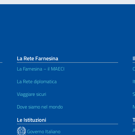
La Rete Farnesina
I
La Farnesina – il MAECI
C
La Rete diplomatica
I
Viaggiare sicuri
S
Dove siamo nel mondo
N
Le Istituzioni
A
Governo Italiano