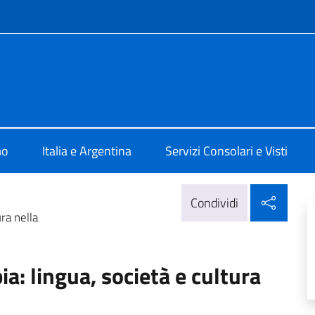
e menù
ale d'Italia Rosario
mo
Italia e Argentina
Servizi Consolari e Visti
Condi
Condividi
ura nella
ia: lingua, società e cultura